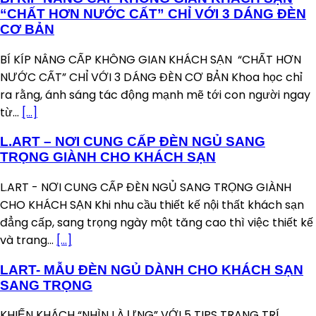
“CHẤT HƠN NƯỚC CẤT” CHỈ VỚI 3 DÁNG ĐÈN
CƠ BẢN
BÍ KÍP NÂNG CẤP KHÔNG GIAN KHÁCH SẠN “CHẤT HƠN
NƯỚC CẤT” CHỈ VỚI 3 DÁNG ĐÈN CƠ BẢN Khoa học chỉ
ra rằng, ánh sáng tác động mạnh mẽ tới con người ngay
từ...
[…]
L.ART – NƠI CUNG CẤP ĐÈN NGỦ SANG
TRỌNG GIÀNH CHO KHÁCH SẠN
L.ART - NƠI CUNG CẤP ĐÈN NGỦ SANG TRỌNG GIÀNH
CHO KHÁCH SẠN Khi nhu cầu thiết kế nội thất khách sạn
đẳng cấp, sang trọng ngày một tăng cao thì việc thiết kế
và trang...
[…]
LART- MẪU ĐÈN NGỦ DÀNH CHO KHÁCH SẠN
SANG TRỌNG
KHIẾN KHÁCH “NHÌN LÀ ƯNG” VỚI 5 TIPS TRANG TRÍ