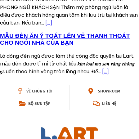
PHÒNG NGỦ KHÁCH SẠN Thẩm mỹ phòng ngủ luôn là
điều được khách hàng quan tâm khi lưu trú tại khách sạn
của bạn. Nếu bạn...
[…]
MẪU ĐÈN ĂN Ý TOÁT LÊN VẺ THANH THOÁT
CHO NGÔI NHÀ CỦA BẠN
Là dòng đèn ngủ được làm thủ công độc quyền tại L.art,
mẫu đèn được tỉ mỉ từ chất liệu 𝒌𝒊𝒎 𝒍𝒐𝒂̣𝒊 𝒎𝒂̣ 𝒔𝒐̛𝒏 𝒗𝒂̀𝒏𝒈 𝒄𝒉𝒐̂́𝒏𝒈
𝒈𝒊̉, uốn theo hình vòng tròn lồng nhau. Đế...
[…]
VỀ CHÚNG TÔI
SHOWROOM
BỘ SƯU TẬP
LIÊN HỆ