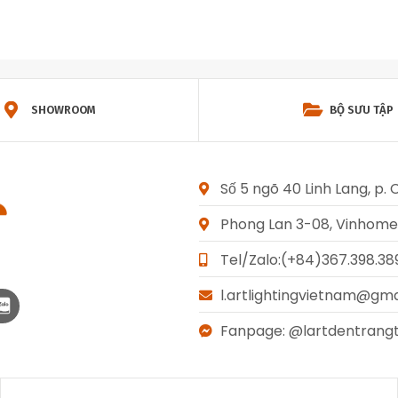
SHOWROOM
BỘ SƯU TẬP
Số 5 ngõ 40 Linh Lang, p. 
Phong Lan 3-08, Vinhomes 
Tel/Zalo:(+84)367.398.389
l.artlightingvietnam@gm
Fanpage: @lartdentrangt