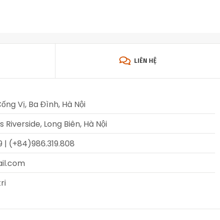
LIÊN HỆ
Cống Vị, Ba Đình, Hà Nội
Riverside, Long Biên, Hà Nội
 | (+84)986.319.808
ail.com
ri