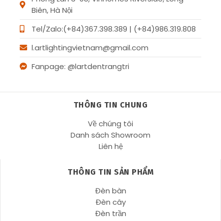
Biên, Hà Nội
Tel/Zalo:(+84)367.398.389 | (+84)986.319.808
l.artlightingvietnam@gmail.com
Fanpage: @lartdentrangtri
THÔNG TIN CHUNG
Về chúng tôi
Danh sách Showroom
Liên hệ
THÔNG TIN SẢN PHẨM
Đèn bàn
Đèn cây
Đèn trần