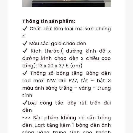
Thông tin sản phẩm:
Chất liệu: Kim loại mạ sơn chống
rỉ
Màu sắc: gold chao đen
Kích thước:( đường kính đế x
đường kính chao đèn x chiều cao
tổng): 13 x 20 x 37.5 (cm)
Thông số bóng tặng: Bóng đèn
Led max 12W đui E27, tắt – bật 3
màu ánh sáng trắng – vàng – trung
tính
Loại công tắc: dây rút trên đui
đèn
->> Sản phẩm không có sẵn bóng
đèn, L.art tặng kèm 1 bóng đèn ánh
sáng vàng trung tính cho khách