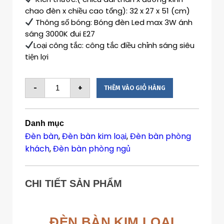
chao đèn x chiều cao tổng): 32 x 27 x 51 (cm)
Thông số bóng: Bóng đèn Led max 3W ánh
sáng 3000K đui E27
Loại công tắc: công tắc điều chỉnh sáng siêu
tiện lợi
-
+
THÊM VÀO GIỎ HÀNG
Danh mục
Đèn bàn
,
Đèn bàn kim loại
,
Đèn bàn phòng
khách
,
Đèn bàn phòng ngủ
CHI TIẾT SẢN PHẨM
ĐÈN BÀN KIM LOẠI