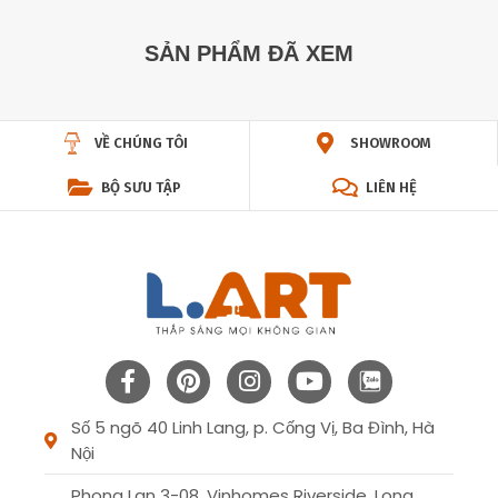
SẢN PHẨM ĐÃ XEM
VỀ CHÚNG TÔI
SHOWROOM
BỘ SƯU TẬP
LIÊN HỆ
Số 5 ngõ 40 Linh Lang, p. Cống Vị, Ba Đình, Hà
Nội
Phong Lan 3-08, Vinhomes Riverside, Long