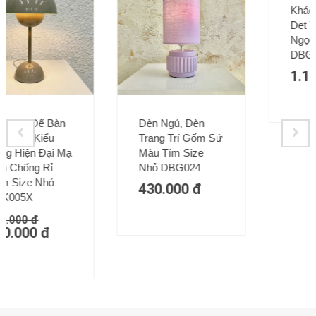
Khách Thân Tròn
Dẹt Tráng Men
Ngọc Trai
DBG026
1.150.000
đ
Đèn Ngủ, Đèn
Trang Trí Gốm Sứ
Màu Tím Size
Nhỏ DBG024
430.000
đ